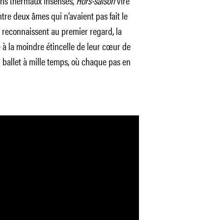
oins thermaux insensés,
Hors-saison
vire
re deux âmes qui n’avaient pas fait le
se reconnaissent au premier regard, la
e à la moindre étincelle de leur cœur de
n ballet à mille temps, où chaque pas en