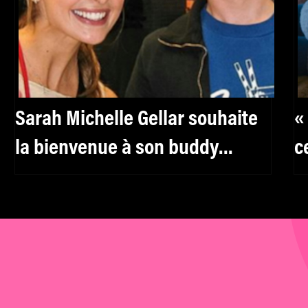
Sarah Michelle Gellar souhaite
«
la bienvenue à son buddy
c
Macaulay Culkin sur Instagram
s