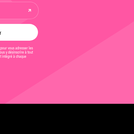
 pour vous adresser les
us y désinscrire à tout
et intégré à chaque