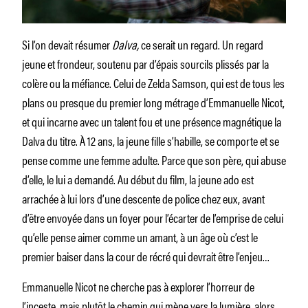
Si l’on devait résumer
Dalva,
ce serait un regard. Un regard
jeune et frondeur, soutenu par d’épais sourcils plissés par la
colère ou la méfiance. Celui de Zelda Samson, qui est de tous les
plans ou presque du premier long métrage d’Emmanuelle Nicot,
et qui incarne avec un talent fou et une présence magnétique la
Dalva du titre. À 12 ans, la jeune fille s’habille, se comporte et se
pense comme une femme adulte. Parce que son père, qui abuse
d’elle, le lui a demandé. Au début du film, la jeune ado est
arrachée à lui lors d’une descente de police chez eux, avant
d’être envoyée dans un foyer pour l’écarter de l’emprise de celui
qu’elle pense aimer comme un amant, à un âge où c’est le
premier baiser dans la cour de récré qui devrait être l’enjeu…
Emmanuelle Nicot ne cherche pas à explorer l’horreur de
l’inceste, mais plutôt le chemin qui mène vers la lumière, alors