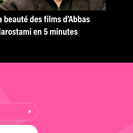
a beauté des films d’Abbas
iarostami en 5 minutes