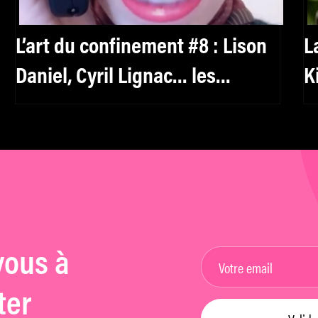
L’art du confinement #8 : Lison
L
Daniel, Cyril Lignac… les
K
bonnes idées des artistes pour
nous occuper
vous à
ter