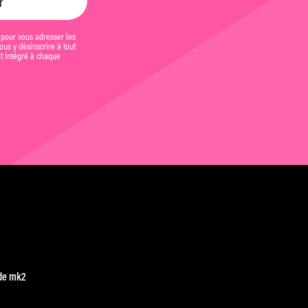
 pour vous adresser les
us y désinscrire à tout
et intégré à chaque
de mk2