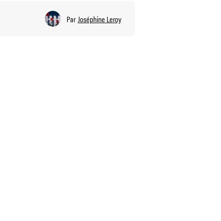
Par
Joséphine Leroy