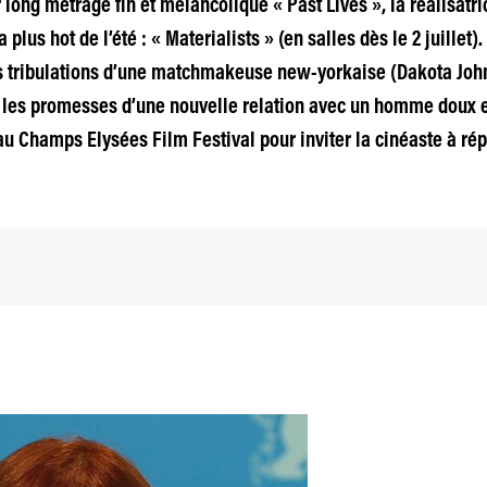
ong métrage fin et mélancolique « Past Lives », la réalisatr
plus hot de l’été : « Materialists » (en salles dès le 2 juillet
les tribulations d’une matchmakeuse new-yorkaise (Dakota Johns
 les promesses d’une nouvelle relation avec un homme doux et
au Champs Elysées Film Festival pour inviter la cinéaste à ré