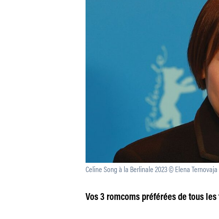
Celine Song à la Berlinale 2023 © Elena Ternovaja
Vos 3 romcoms préférées de tous les