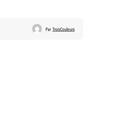
Par
TroisCouleurs