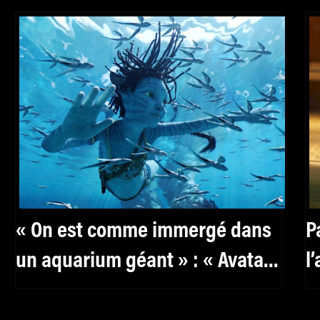
« On est comme immergé dans
P
un aquarium géant » : « Avatar
l
2. La Voie de l’eau » séduit les
C