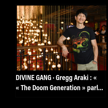
DIVINE GANG · Gregg Araki : «
« The Doom Generation » parle
aux kids de manière très