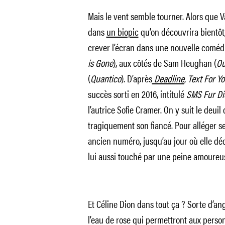
Mais le vent semble tourner. Alors que V
dans
un biopic
qu’on découvrira bientôt
crever l’écran dans une nouvelle coméd
is Gone
), aux côtés de Sam Heughan (
Ou
(
Quantico
). D’après
Deadline
,
Text For Y
succès sorti en 2016, intitulé
SMS Fur Di
l’autrice Sofie Cramer. On y suit le deui
tragiquement son fiancé. Pour alléger se
ancien numéro, jusqu’au jour où elle dé
lui aussi touché par une peine amoureu
Et Céline Dion dans tout ça ? Sorte d’an
l’eau de rose qui permettront aux perso