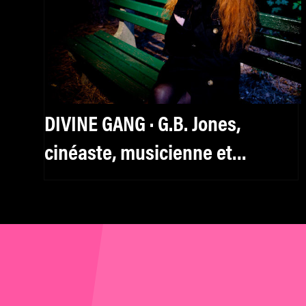
DIVINE GANG · G.B. Jones,
cinéaste, musicienne et
dessinatrice : « Les yo-yos
peuvent être mortels »