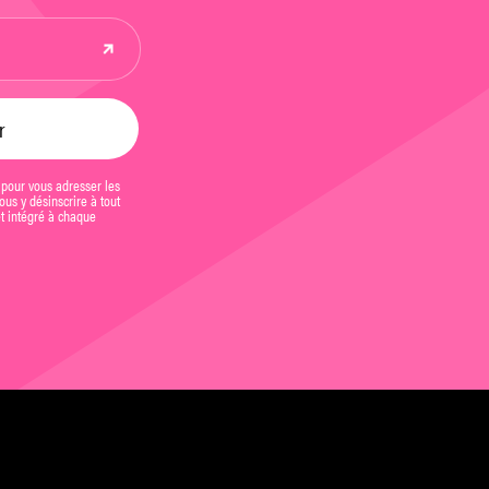
 pour vous adresser les
us y désinscrire à tout
et intégré à chaque