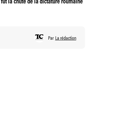
ut la chute de la dictature roumaine
Par
La rédaction