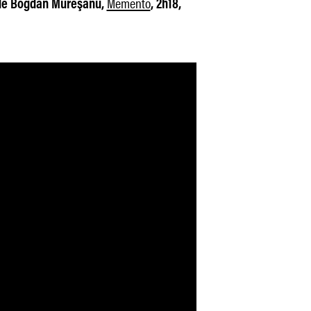
Memento
e Bogdan Mureşanu,
, 2h18,