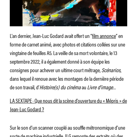
L’an dernier, Jean-Luc Godard avait offert un “
film annonce
” en
forme de carnet animé, avec photos et citations collées sur une
vingtaine de feuilles A5. La veille de sa mort volontaire, le 13
septembre 2022, il a également donné à son équipe les
consignes pour achever un ultime court métrage,
Scénarios
,
dans lequel il renoue avec les montages de la dernière période
de son travail, d’
Histoire(s) du cinéma
au
Livre d’image
…
LA SEXTAPE · Que nous dit la scène d’ouverture du « Mépris » de
Jean-Luc Godard ?
Sur le son d’un scanner couplé au souffle métronomique d’une
sorte de machine industrielle, JLG remonte des extraits où des