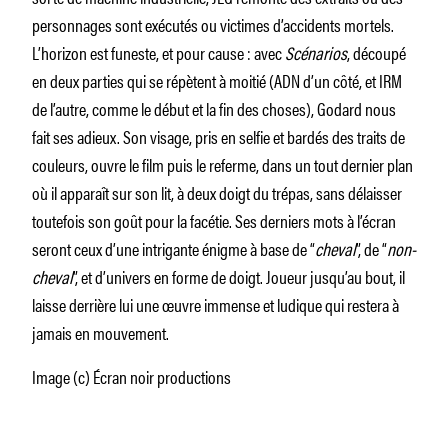
personnages sont exécutés ou victimes d’accidents mortels.
L’horizon est funeste, et pour cause : avec
Scénarios
, découpé
en deux parties qui se répètent à moitié (ADN d’un côté, et IRM
de l’autre, comme le début et la fin des choses), Godard nous
fait ses adieux. Son visage, pris en selfie et bardés des traits de
couleurs, ouvre le film puis le referme, dans un tout dernier plan
où il apparaît sur son lit, à deux doigt du trépas, sans délaisser
toutefois son goût pour la facétie. Ses derniers mots à l’écran
seront ceux d’une intrigante énigme à base de “
cheval
”, de “
non-
cheval
”, et d’univers en forme de doigt. Joueur jusqu’au bout, il
laisse derrière lui une œuvre immense et ludique qui restera à
jamais en mouvement.
Image (c) Écran noir productions