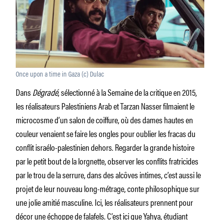
Once upon a time in Gaza (c) Dulac
Dans
Dégradé
, sélectionné à la Semaine de la critique en 2015,
les réalisateurs Palestiniens Arab et Tarzan Nasser filmaient le
microcosme d’un salon de coiffure, où des dames hautes en
couleur venaient se faire les ongles pour oublier les fracas du
conflit israélo-palestinien dehors. Regarder la grande histoire
par le petit bout de la lorgnette, observer les conflits fratricides
par le trou de la serrure, dans des alcôves intimes, c’est aussi le
projet de leur nouveau long-métrage, conte philosophique sur
une jolie amitié masculine. Ici, les réalisateurs prennent pour
décor une échoppe de falafels. C’est ici que Yahya, étudiant