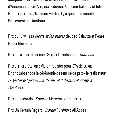
d’Annemarie Jacir, Virginie Ledoyen, Kantemir Balagov et Julie
Huntsinger – a délivré son verdict il y a quelques minutes.
Roulements de tambour…
Prix du jury :
Les Morts et les autres
de João Salaviza et Renée
Nader Messora
Prix de la mise en scène : Sergei Loznitsa pour
Donbass
Prix d’interprétation : Victor Paulster pour
Girl
de Lukas
Dhont
(absent de la cérémonie de remise de prix – le réalisateur
: «
Victor est jeune, il a 16 ans et il devait retourner à
l’école.
« )
Prix du scénario :
Sofia
de Meryem Benm’Barek
Prix Un Certain Regard :
Border
(
Gräns
) d’Ali Abbasi