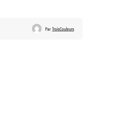
Par
TroisCouleurs