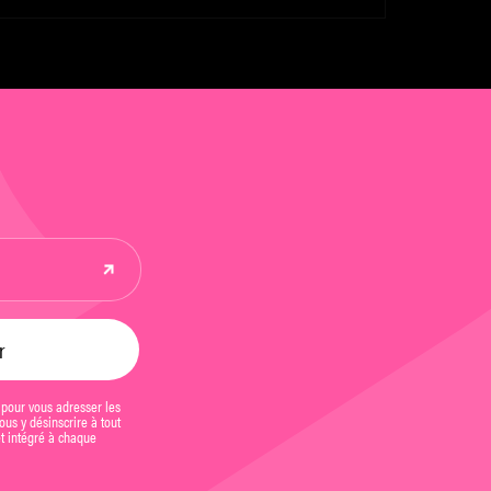
t « Synonyme » sélectionnés
 pour vous adresser les
us y désinscrire à tout
et intégré à chaque