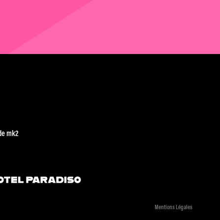
de mk2
Mentions Légales