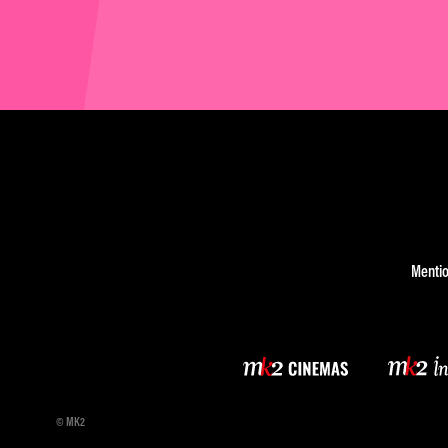
Mentio
© MK2