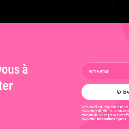
(cacophonique) de la chanson
e
de « My Fair Lady »
vous à
ter
Votre email est uniquement utilisé
newsletters de mk2. Vous pouvez vo
moment via le lien prévu à cet eff
newsletter.
Informations légales