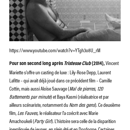
https://www.youtube.com/watch?v=YTgh3o8U_rM
Vincent
Pour son second long après
Tristesse Club
(2014),
Mariette s’offre un casting de luxe : Lily-Rose Depp, Laurent
Lafitte – qui avait déjà joué dans ce précédent film – Camille
Cottin, mais aussi Aloïse Sauvage (
Mal de pierres, 120
Battements par minute
) et Baya Kasmi (réalisatrice et par
ailleurs scénariste, notamment du
Nom des gens
). Ce deuxième
film,
Les Fauves,
le réalisateur l’a coécrit avec Marie
Amachoukeli (
Party Girl
). L’histoire sera celle de la disparition
inexpliquée de jeunes, en plein été et en Dordogne. Certaines