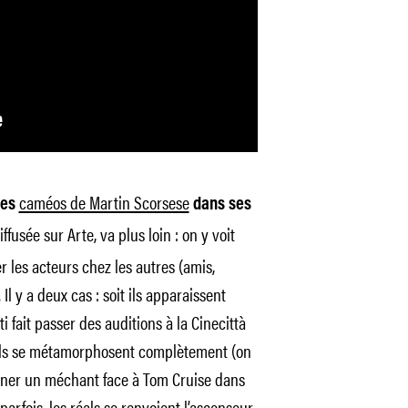
caméos de Martin Scorsese
les
dans ses
ffusée sur Arte, va plus loin : on y voit
r les acteurs chez les autres (amis,
Il y a deux cas : soit ils apparaissent
i fait passer des auditions à la Cinecittà
t ils se métamorphosent complètement (on
rner un méchant face à Tom Cruise dans
 parfois, les réals se renvoient l’ascenseur,