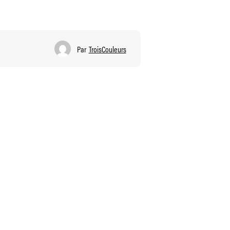
Par
TroisCouleurs