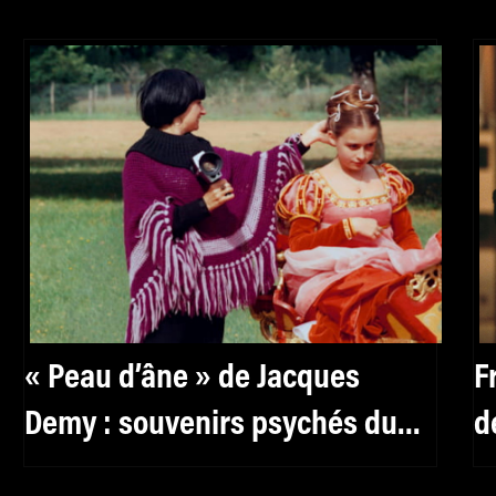
« Peau d’âne » de Jacques
F
Demy : souvenirs psychés du
d
tournage
j