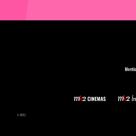
Mentio
© MK2