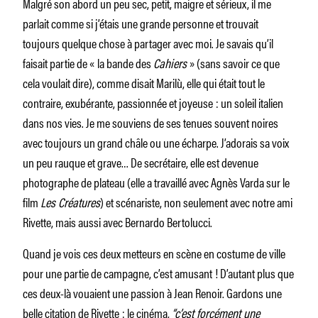
Malgré son abord un peu sec, petit, maigre et sérieux, il me
parlait comme si j’étais une grande personne et trouvait
toujours quelque chose à partager avec moi. Je savais qu’il
faisait partie de « la bande des
Cahiers
» (sans savoir ce que
cela voulait dire), comme disait Marilù, elle qui était tout le
contraire, exubérante, passionnée et joyeuse : un soleil italien
dans nos vies. Je me souviens de ses tenues souvent noires
avec toujours un grand châle ou une écharpe. J’adorais sa voix
un peu rauque et grave… De secrétaire, elle est devenue
photographe de plateau (elle a travaillé avec Agnès Varda sur le
film
Les Créatures
) et scénariste, non seulement avec notre ami
Rivette, mais aussi avec Bernardo Bertolucci.
Quand je vois ces deux metteurs en scène en costume de ville
pour une partie de campagne, c’est amusant ! D’autant plus que
ces deux-là vouaient une passion à Jean Renoir. Gardons une
belle citation de Rivette : le cinéma,
“c’est forcément une