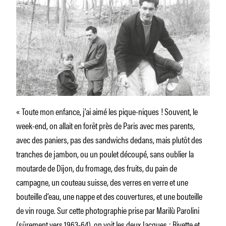
« Toute mon enfance, j’ai aimé les pique-niques ! Souvent, le
week-end, on allait en forêt près de Paris avec mes parents,
avec des paniers, pas des sandwichs dedans, mais plutôt des
tranches de jambon, ou un poulet découpé, sans oublier la
moutarde de Dijon, du fromage, des fruits, du pain de
campagne, un couteau suisse, des verres en verre et une
bouteille d’eau, une nappe et des couvertures, et une bouteille
de vin rouge. Sur cette photographie prise par Marilù Parolini
(sûrement vers 1963-64), on voit les deux Jacques : Rivette et