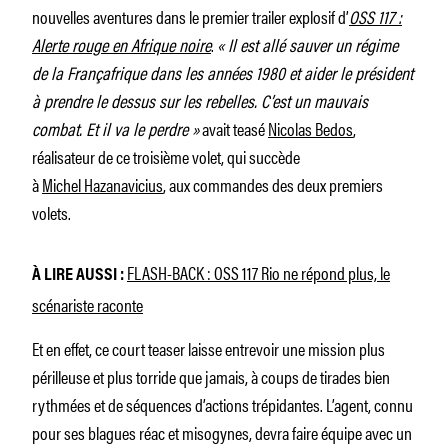
nouvelles aventures dans le premier trailer explosif d’
OSS 117 :
Alerte rouge en Afrique noire
.
« Il est allé sauver un régime
de la Françafrique dans les années 1980 et aider le président
à prendre le dessus sur les rebelles. C’est un mauvais
combat. Et il va le perdre »
avait teasé
Nicolas Bedos
,
réalisateur de ce troisième volet, qui succède
à
Michel Hazanavicius
, aux commandes des deux premiers
volets.
FLASH-BACK : OSS 117 Rio ne répond plus, le
À LIRE AUSSI :
scénariste raconte
Et en effet, ce court teaser laisse entrevoir une mission plus
périlleuse et plus torride que jamais, à coups de tirades bien
rythmées et de séquences d’actions trépidantes. L’agent, connu
pour ses blagues réac et misogynes, devra faire équipe avec un