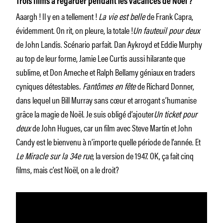
Trois films à regarder pendant les vacances de Noël ?
Aaargh ! Il y en a tellement !
La vie est belle
de Frank Capra,
évidemment. On rit, on pleure, la totale !
Un fauteuil pour deux
de John Landis. Scénario parfait. Dan Aykroyd et Eddie Murphy
au top de leur forme, Jamie Lee Curtis aussi hilarante que
sublime, et Don Ameche et Ralph Bellamy géniaux en traders
cyniques détestables
. Fantômes en fête
de Richard Donner,
dans lequel un Bill Murray sans cœur et arrogant s’humanise
grâce la magie de Noël. Je suis obligé d’ajouter
Un ticket pour
deux
de John Hugues, car un film avec Steve Martin et John
Candy est le bienvenu à n’importe quelle période de l’année. Et
Le Miracle sur la 34e rue
, la version de 1947. OK, ça fait cinq
films, mais c’est Noël, on a le droit?