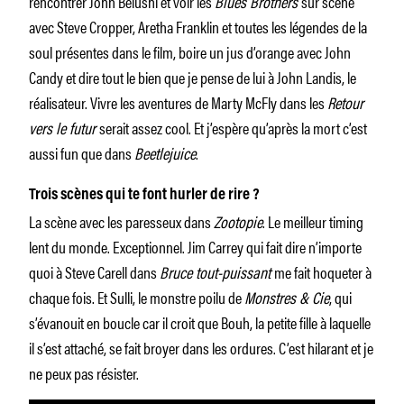
rencontrer John Belushi et voir les
Blues Brothers
sur scène
avec Steve Cropper, Aretha Franklin et toutes les légendes de la
soul présentes dans le film, boire un jus d’orange avec John
Candy et dire tout le bien que je pense de lui à John Landis, le
réalisateur. Vivre les aventures de Marty McFly dans les
Retour
vers le futur
serait assez cool. Et j’espère qu’après la mort c’est
aussi fun que dans
Beetlejuice
.
Trois scènes qui te font hurler de rire ?
La scène avec les paresseux dans
Zootopie
. Le meilleur timing
lent du monde. Exceptionnel. Jim Carrey qui fait dire n’importe
quoi à Steve Carell dans
Bruce tout-puissant
me fait hoqueter à
chaque fois. Et Sulli, le monstre poilu de
Monstres & Cie
, qui
s’évanouit en boucle car il croit que Bouh, la petite fille à laquelle
il s’est attaché, se fait broyer dans les ordures. C’est hilarant et je
ne peux pas résister.