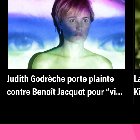
Judith Godrèche porte plainte
L
contre Benoît Jacquot pour “viol
K
sur mineur de moins de 15 ans”