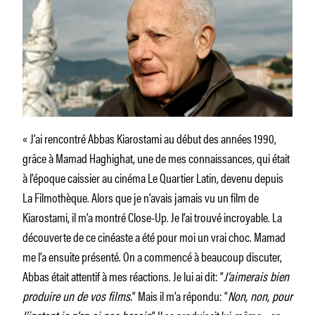
« J’ai rencontré Abbas Kiarostami au début des années 1990,
grâce à Mamad Haghighat, une de mes connaissances, qui était
à l’époque caissier au cinéma Le Quartier Latin, devenu depuis
La Filmothèque. Alors que je n’avais jamais vu un film de
Kiarostami, il m’a montré Close-Up. Je l’ai trouvé incroyable. La
découverte de ce cinéaste a été pour moi un vrai choc. Mamad
me l’a ensuite présenté. On a commencé à beaucoup discuter,
Abbas était attentif à mes réactions. Je lui ai dit: “
J’aimerais bien
produire un de vos films.
” Mais il m’a répondu: “
Non, non, pour
l’instant je n’en ai pas besoin
.” Il se produisait lui-même – en