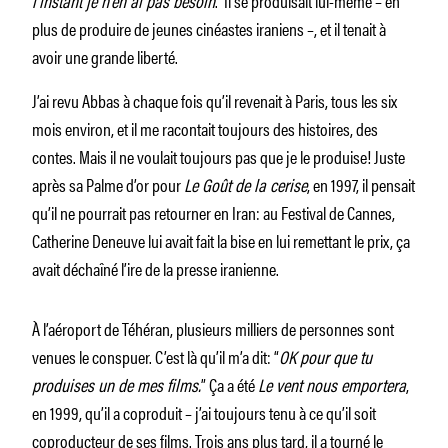
plus de produire de jeunes cinéastes iraniens –, et il tenait à
avoir une grande liberté.
J’ai revu Abbas à chaque fois qu’il revenait à Paris, tous les six
mois environ, et il me racontait toujours des histoires, des
contes. Mais il ne voulait toujours pas que je le produise! Juste
après sa Palme d’or pour
Le Goût de la cerise
, en 1997, il pensait
qu’il ne pourrait pas retourner en Iran: au Festival de Cannes,
Catherine Deneuve lui avait fait la bise en lui remettant le prix, ça
avait déchaîné l’ire de la presse iranienne.
À l’aéroport de Téhéran, plusieurs milliers de personnes sont
venues le conspuer. C’est là qu’il m’a dit: “
OK pour que tu
produises un de mes films.
” Ça a été
Le vent nous emportera
,
en 1999, qu’il a coproduit – j’ai toujours tenu à ce qu’il soit
coproducteur de ses films. Trois ans plus tard, il a tourné le