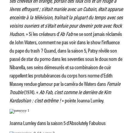
ses cheveux en orange, portait des faux cils et un rouge à
lèvres effrayant ; s’était mariée avec un Cubain, était apparue
enceinte à la télévision, traînait la plupart du temps avec ses
voisins ouvriers et s’était enfuie pour devenir pote avec Rock
Hudson.
» Si les créateurs d’
Ab Fab
ne se sont jamais réclamés
de John Waters, comment ne pas voir dans le show l’influence
du pape du trash ? Quand, dans la saison 5, Patsy révèle son
passé de star du porno dans les seventies sous le doux nom de
Nibarella, ses seins démesurés et sa combinaison de cuir
rappellent les protubérances du corps hors norme d’Edith
Massey rendue glamour par la caméra de Waters dans
Female
Trouble
(1974). «
Ab Fab, c’est comme le derrière de Kim
Kardashian : c’est extrême !
» pointe Joanna Lumley.
Joanna Lumley dans la saison 5 d’Absolutely Fabulous