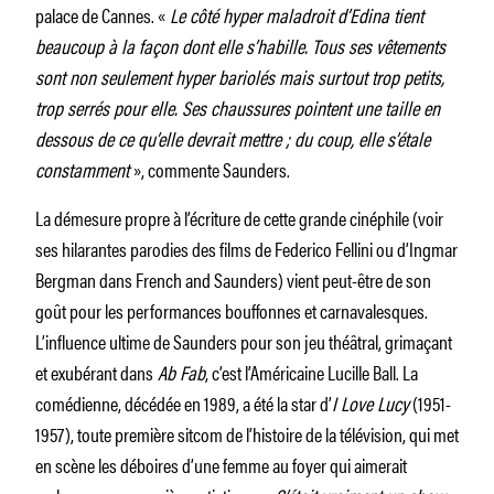
palace de Cannes. «
Le côté hyper maladroit d’Edina tient
beaucoup à la façon dont elle s’habille. Tous ses vêtements
sont non seulement hyper bariolés mais surtout trop petits,
trop serrés pour elle. Ses chaussures pointent une taille en
dessous de ce qu’elle devrait mettre ; du coup, elle s’étale
constamment
», commente Saunders.
La démesure propre à l’écriture de cette grande cinéphile (voir
ses hilarantes parodies des films de Federico Fellini ou d’Ingmar
Bergman dans French and Saunders) vient peut-être de son
goût pour les performances bouffonnes et carnavalesques.
L’influence ultime de Saunders pour son jeu théâtral, grimaçant
et exubérant dans
Ab Fab
, c’est l’Américaine Lucille Ball. La
comédienne, décédée en 1989, a été la star d’
I Love Lucy
(1951-
1957), toute première sitcom de l’histoire de la télévision, qui met
en scène les déboires d’une femme au foyer qui aimerait