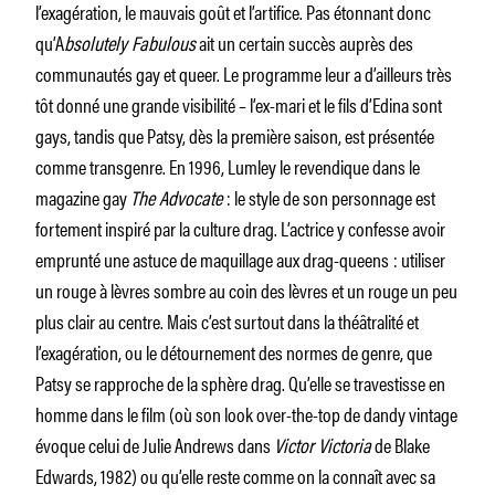
l’exagération, le mauvais goût et l’artifice. Pas étonnant donc
qu’A
bsolutely Fabulous
ait un certain succès auprès des
communautés gay et queer. Le programme leur a d’ailleurs très
tôt donné une grande visibilité – l’ex-mari et le fils d’Edina sont
gays, tandis que Patsy, dès la première saison, est présentée
comme transgenre. En 1996, Lumley le revendique dans le
magazine gay
The Advocate
: le style de son personnage est
fortement inspiré par la culture drag. L’actrice y confesse avoir
emprunté une astuce de maquillage aux drag-queens : utiliser
un rouge à lèvres sombre au coin des lèvres et un rouge un peu
plus clair au centre. Mais c’est surtout dans la théâtralité et
l’exagération, ou le détournement des normes de genre, que
Patsy se rapproche de la sphère drag. Qu’elle se travestisse en
homme dans le film (où son look over-the-top de dandy vintage
évoque celui de Julie Andrews dans
Victor Victoria
de Blake
Edwards, 1982) ou qu’elle reste comme on la connaît avec sa