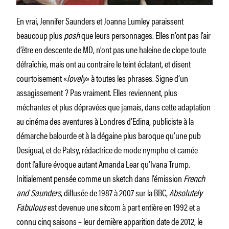
En vrai, Jennifer Saunders et Joanna Lumley paraissent
beaucoup plus
posh
que leurs personnages. Elles n’ont pas l’air
d’être en descente de MD, n’ont pas une haleine de clope toute
défraîchie, mais ont au contraire le teint éclatant, et disent
courtoisement «
lovely
» à toutes les phrases. Signe d’un
assagissement ? Pas vraiment. Elles reviennent, plus
méchantes et plus dépravées que jamais, dans cette adaptation
au cinéma des aventures à Londres d’Edina, publiciste à la
démarche balourde et à la dégaine plus baroque qu’une pub
Desigual, et de Patsy, rédactrice de mode nympho et camée
dont l’allure évoque autant Amanda Lear qu’Ivana Trump.
Initialement pensée comme un sketch dans l’émission
French
and Saunders
, diffusée de 1987 à 2007 sur la BBC,
Absolutely
Fabulous
est devenue une sitcom à part entière en 1992 et a
connu cinq saisons – leur dernière apparition date de 2012, le