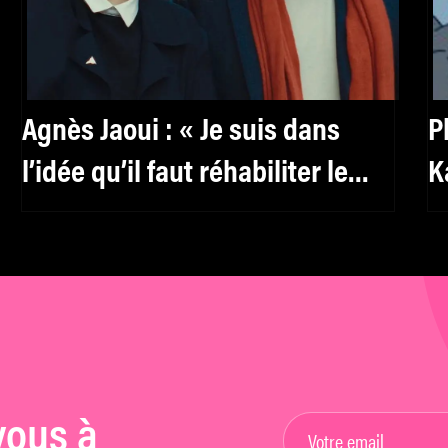
Agnès Jaoui : « Je suis dans
P
l’idée qu’il faut réhabiliter le
K
féminin, y compris pour les
s
hommes »
vous à