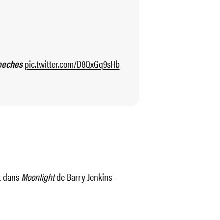
pic.twitter.com/D8QxGq9sHb
eeches
rt dans
Moonlight
de Barry Jenkins -