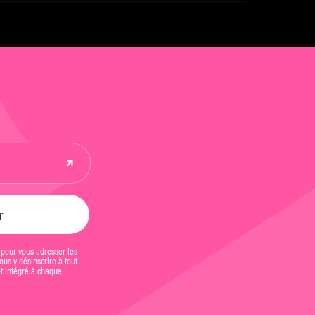
 pour vous adresser les
us y désinscrire à tout
et intégré à chaque