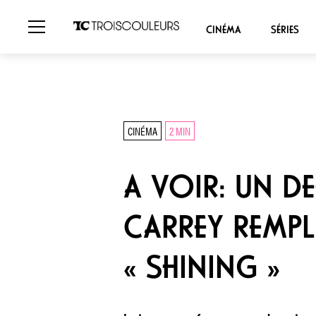
CINÉMA
SÉRIES
CINÉMA
2 MIN
A VOIR: UN D
CARREY REMP
« SHINING »