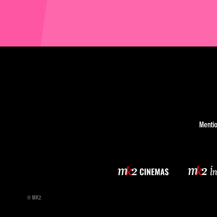
Mentio
© MK2