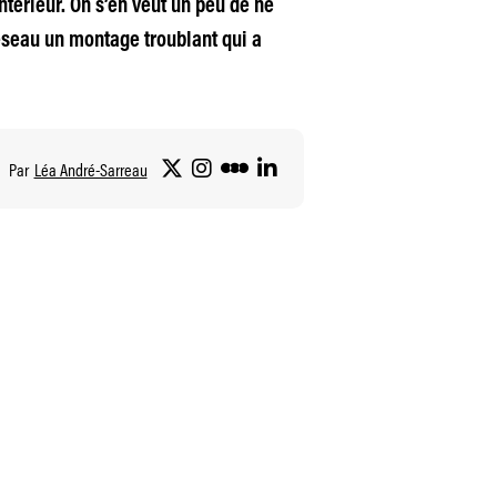
térieur. On s’en veut un peu de ne
réseau un montage troublant qui a
Par
Léa André-Sarreau