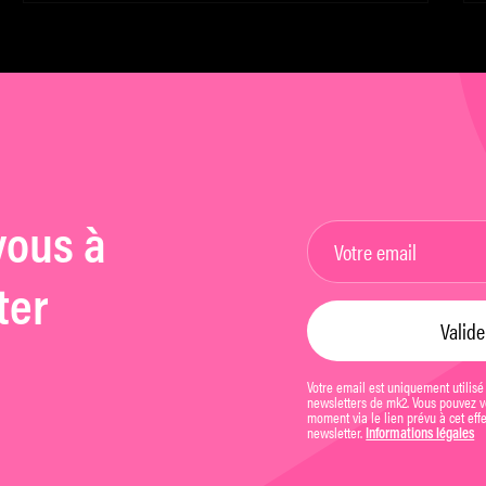
série
vous à
ter
Votre email est uniquement utilisé
newsletters de mk2. Vous pouvez vo
moment via le lien prévu à cet eff
newsletter.
Informations légales