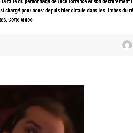
la folie du personnage de Jack Torrance et son déchirement in
 est chargé pour nous: depuis hier circule dans les limbes du 
es. Cette vidéo