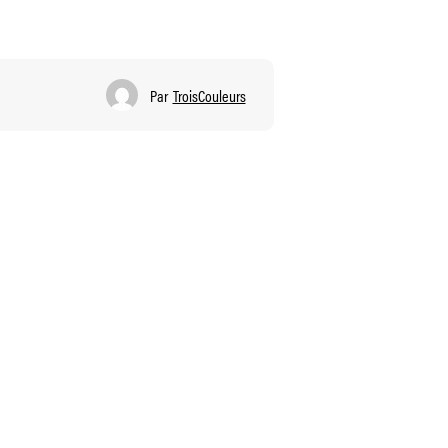
Par
TroisCouleurs