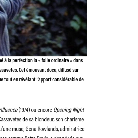
 à la perfection la « folie ordinaire » dans
ssavetes. Cet émouvant docu, diffusé sur
ue tout en révélant l’apport considérable de
nfluence
(1974) ou encore
Opening Night
n Cassavetes de sa blondeur, son charisme
qu’une muse, Gena Rowlands, admiratrice
uses comme Bette Davis, a donné vie aux