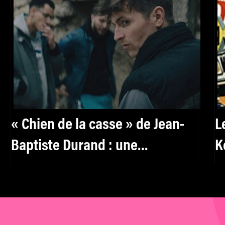
« Chien de la casse » de Jean-
L
Baptiste Durand : une
K
bromance mise à rude épreuve