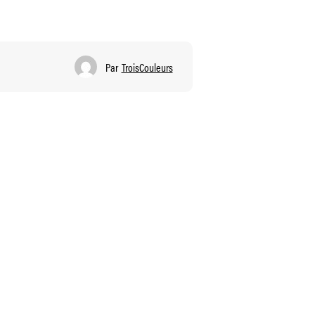
Par
TroisCouleurs