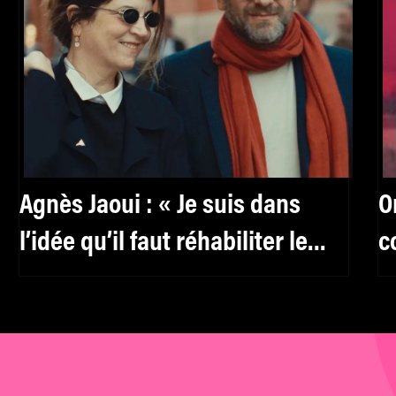
Agnès Jaoui : « Je suis dans
O
l’idée qu’il faut réhabiliter le
c
féminin, y compris pour les
T
hommes »