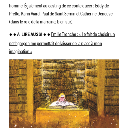
homme. Également au casting de ce conte queer : Eddy de
Pretto,
Karin Viard
, Paul de Saint Sernin et Catherine Deneuve
(dans le rôle de la marraine, bien sûr).
Émilie Tronche : « Le fait de choisir un
● ●
À
LIRE AUSSI ●
●
petit garçon me permettait de laisser de la place à mon
imagination »