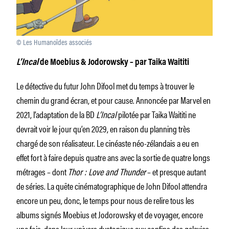
© Les Humanoïdes associés
L’Incal
de Moebius & Jodorowsky – par Taika Waititi
Le détective du futur John Difool met du temps à trouver le
chemin du grand écran, et pour cause. Annoncée par Marvel en
2021, l’adaptation de la BD
L’Incal
pilotée par Taika Waititi ne
devrait voir le jour qu’en 2029, en raison du planning très
chargé de son réalisateur. Le cinéaste néo-zélandais a eu en
effet fort à faire depuis quatre ans avec la sortie de quatre longs
métrages – dont
Thor : Love and Thunder
– et presque autant
de séries. La quête cinématographique de John Difool attendra
encore un peu, donc, le temps pour nous de relire tous les
albums signés Moebius et Jodorowsky et de voyager, encore
une fois, dans leur univers dystopique aux confins des galaxies.