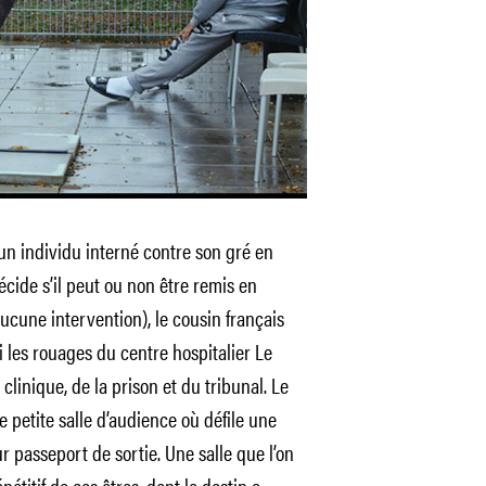
n individu interné contre son gré en
́cide s’il peut ou non être remis en
, aucune intervention), le cousin français
 les rouages du centre hospitalier Le
la clinique, de la prison et du tribunal. Le
 petite salle d’audience où défile une
 passeport de sortie. Une salle que l’on
étitif de ces êtres, dont le destin a