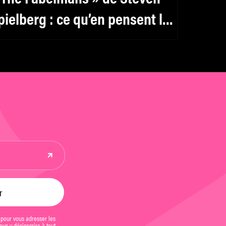
pielberg : ce qu’en pensent les
ritiques sur Twitter
 pour vous adresser les
us y désinscrire à tout