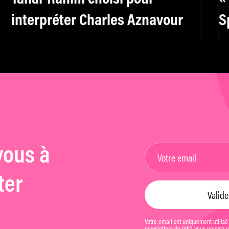
interpréter Charles Aznavour
S
c
vous à
ter
Votre email est uniquement utilisé
newsletters de mk2. Vous pouvez vo