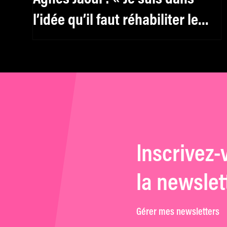
l’idée qu’il faut réhabiliter le
féminin, y compris pour les
hommes »
Inscrivez-
la newslet
Gérer mes newsletters