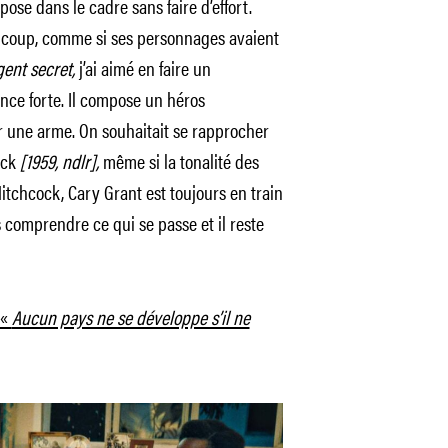
pose dans le cadre sans faire d’effort.
ucoup, comme si ses personnages avaient
gent secret,
j’ai aimé en faire un
ence forte. Il compose un héros
r une arme. On souhaitait se rapprocher
ock
[1959, ndlr],
même si la tonalité des
Hitchcock, Cary Grant est toujours en train
 comprendre ce qui se passe et il reste
 «
Aucun pays ne se développe s’il ne