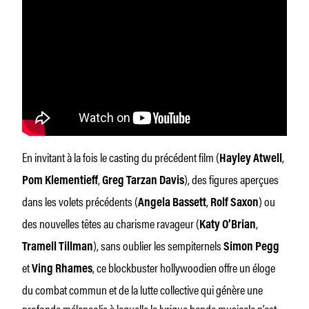
En invitant à la fois le casting du précédent film (
,
Hayley Atwell
,
), des figures aperçues
Pom Klementieff
Greg Tarzan Davis
dans les volets précédents (
,
) ou
Angela Bassett
Rolf Saxon
des nouvelles têtes au charisme ravageur (
,
Katy O’Brian
), sans oublier les sempiternels
Tramell Tillman
Simon Pegg
et
, ce blockbuster hollywoodien offre un éloge
Ving Rhames
du combat commun et de la lutte collective qui génère une
profonde mélancolie à laquelle la lyrique bande musicale n’est