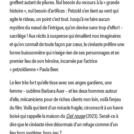
greffent autant de pliures. Nul besoin du recours à la « grande
histoire », nul besoin d’artifices : Petzold s’en tient au vent qui
agite le rideau, un point c’est tout. Jusqu’à ne faire aucun
mystère du nœud de l’intrigue, qu’on devine sans trop d’effort –
sacrilège ! Aux récits à suspense qui émaillent nos imaginaires
et qu’on connaît de toute façon par cœur, le cinéaste préfère une
forme buissonnière qui n’exige rien de ses personnages et en
premier lieu de son héroïne, incarnée par l’actrice
« petzoldienne » Paula Beer.
Le lien très fort qu’elle tisse avec ses anges gardiens, une
femme – sublime Barbara Auer – et les deux hommes autour
d’elle, mécaniciens pour de riches clients non loin, voilà l’enjeu
du film. Voilà qui tient d’un miracle fragile, circonscrit à un havre
boisé qui rappelle la maison du
Ciel rouge
(2023). Serait-ce à
dire que le cinéaste rêve désormais d’un refuge comme d’un
lieu hors système, hors-jeu ?