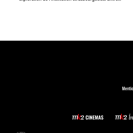
coups de poker et amitiés inattendues, la saison
Mentio