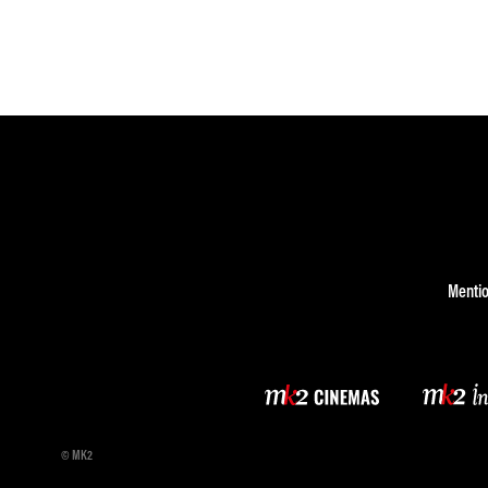
Mentio
© MK2