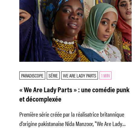
PARADISCOPE
SÉRIE
WE ARE LADY PARTS
1 MIN
« We Are Lady Parts » : une comédie punk
et décomplexée
Première série créée par la réalisatrice britannique
d’origine pakistanaise Nida Manzoor, "We Are Lady
Parts" est une comédie décoiffante et