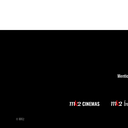
Mentio
© MK2