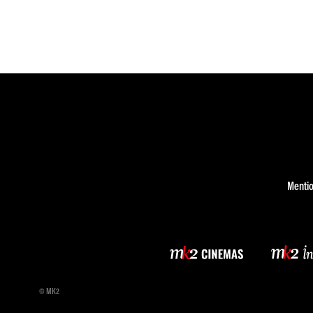
Mentio
© MK2