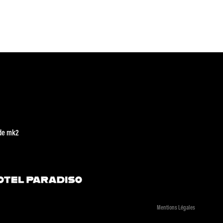
de mk2
Mentions Légales