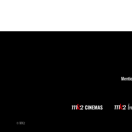
Mentio
© MK2