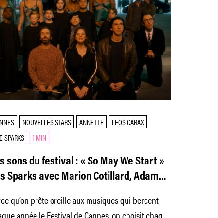
NNES
NOUVELLES STARS
ANNETTE
LEOS CARAX
E SPARKS
1 MIN
s sons du festival : « So May We Start »
s Sparks avec Marion Cotillard, Adam
iver…
ce qu’on prête oreille aux musiques qui bercent
que année le Festival de Cannes, on choisit chaque