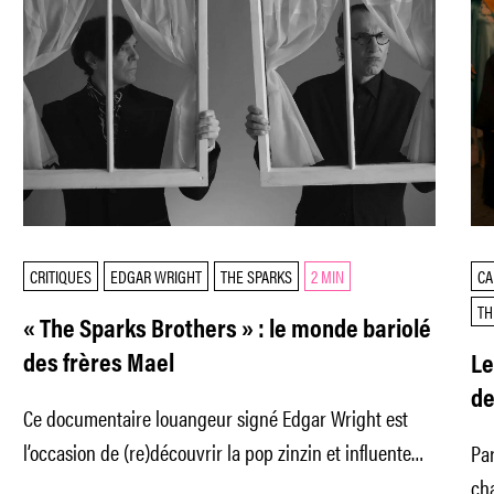
CRITIQUES
EDGAR WRIGHT
THE SPARKS
2 MIN
CA
TH
« The Sparks Brothers » : le monde bariolé
des frères Mael
Le
de
Ce documentaire louangeur signé Edgar Wright est
Dr
l’occasion de (re)découvrir la pop zinzin et influente
Par
des frères Mael, à défaut
cha