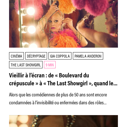
CINÉMA
DÉCRYPTAGE
GIA COPPOLA
PAMELA ANDERON
THE LAST SHOWGIRL
9 MIN
Vieillir à l’écran : de « Boulevard du
crépuscule » à « The Last Showgirl », quand les
actrices de 50 ans et plus reprennent le pouvoir
Alors que les comédiennes de plus de 50 ans sont encore
condamnées à l’invisibilité ou enfermées dans des rôles
dégradants,