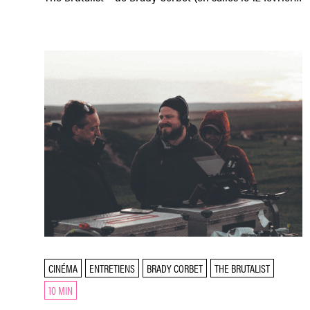
et
CINÉMA
ENTRETIENS
BRADY CORBET
THE BRUTALIST
10 MIN