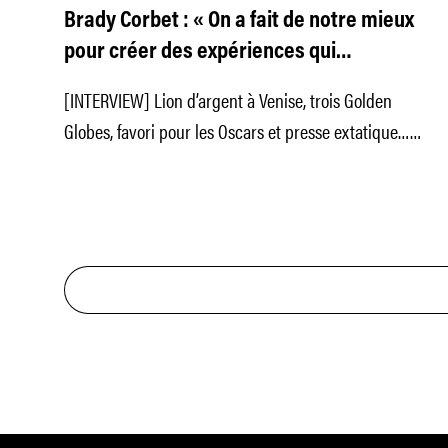
Brady Corbet : « On a fait de notre mieux
pour créer des expériences qui
semblaient impossibles à vivre pour les
[INTERVIEW] Lion d’argent à Venise, trois Golden
spectateurs »
Globes, favori pour les Oscars et presse extatique…
"The Brutalist", troisième film de