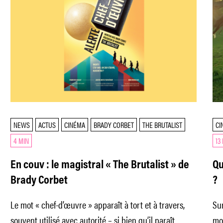
NEWS
ACTUS
CINÉMA
BRADY CORBET
THE BRUTALIST
CI
4 MIN
13
En couv : le magistral « The Brutalist » de
Qu
Brady Corbet
?
Le mot « chef-d’œuvre » apparaît à tort et à travers,
Sur
souvent utilisé avec autorité – si bien qu’il paraît
mot