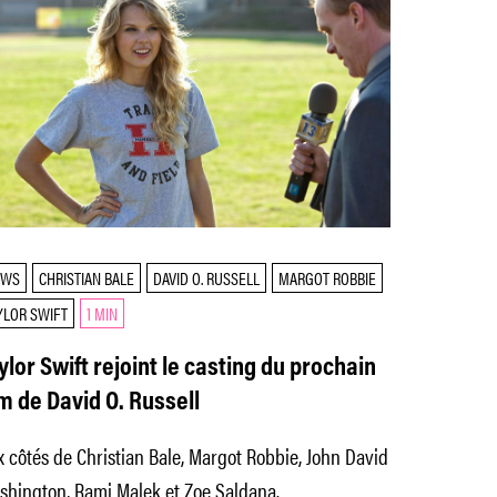
EWS
CHRISTIAN BALE
DAVID O. RUSSELL
MARGOT ROBBIE
YLOR SWIFT
1 MIN
ylor Swift rejoint le casting du prochain
lm de David O. Russell
 côtés de Christian Bale, Margot Robbie, John David
shington, Rami Malek et Zoe Saldana.