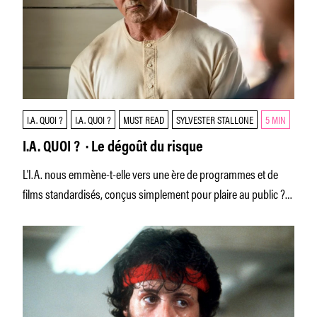
I.A. QUOI ?
I.A. QUOI ?
MUST READ
SYLVESTER STALLONE
5 MIN
I.A. QUOI ? · Le dégoût du risque
L'I.A. nous emmène-t-elle vers une ère de programmes et de
films standardisés, conçus simplement pour plaire au public ?
Julien