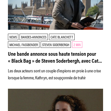
NEWS
BANDES-ANNONCES
CATE BLANCHETT
MICHAEL FASSBENDER
STEVEN SODERBERGH
2 MIN
Une bande annonce sous haute tension pour
« Black Bag » de Steven Soderbergh, avec Cate
Blanchett et Michael Fassbender
Les deux acteurs sont un couple d’espions en proie à une crise
lorsque la femme, Kathryn, est soupçonnée de trahir