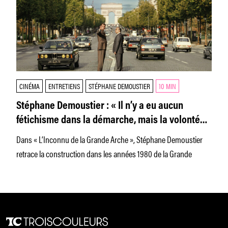
CINÉMA
ENTRETIENS
STÉPHANE DEMOUSTIER
10 MIN
Stéphane Demoustier : « Il n’y a eu aucun
fétichisme dans la démarche, mais la volonté
de retrouver l’esprit des années Mitterrand »
Dans « L’Inconnu de la Grande Arche », Stéphane Demoustier
retrace la construction dans les années 1980 de la Grande