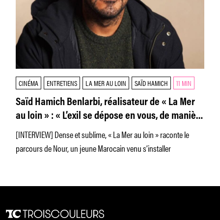
CINÉMA
ENTRETIENS
LA MER AU LOIN
SAÏD HAMICH
11 MIN
Saïd Hamich Benlarbi, réalisateur de « La Mer
au loin » : « L’exil se dépose en vous, de manière
inconsciente »
[INTERVIEW] Dense et sublime, « La Mer au loin » raconte le
parcours de Nour, un jeune Marocain venu s’installer