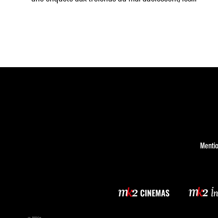
coulisses d’un JT australien :
Mentio