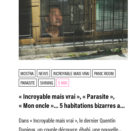
MOSTRA
NEWS
INCROYABLE MAIS VRAI
PANIC ROOM
PARASITE
SHINING
5 MIN
« Incroyable mais vrai », « Parasite »,
« Mon oncle »… 5 habitations bizarres au
cinéma
Dans « Incroyable mais vrai », le dernier Quentin
Dupieux, un couple découvre, ébahi, une nouvelle