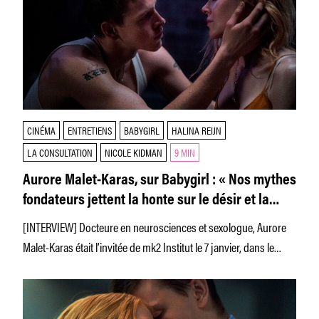
CINÉMA
ENTRETIENS
BABYGIRL
HALINA REIJN
LA CONSULTATION
NICOLE KIDMAN
9 MIN
Aurore Malet-Karas, sur Babygirl : « Nos mythes
fondateurs jettent la honte sur le désir et la
curiosité des femmes »
[INTERVIEW] Docteure en neurosciences et sexologue, Aurore
Malet-Karas était l’invitée de mk2 Institut le 7 janvier, dans le
cadre d’une