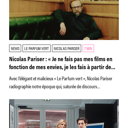
NEWS
LE PARFUM VERT
NICOLAS PARISER
7 MIN
Nicolas Pariser : « Je ne fais pas mes films en
fonction de mes envies, je les fais à partir de
mes angoisses »
Avec l'élégant et malicieux « Le Parfum vert », Nicolas Pariser
radiographie notre époque qui, saturée de discours
complotistes, ne