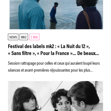
NEWS
MK2
2 MIN
Festival des labels mk2 : « La Nuit du 12 »,
« Sans filtre », « Pour la France »… De beaux
films à (re)découvrir en salle
Session rattrapage pour celles et ceux qui auraient loupé leurs
séances et avant-premières réjouissantes pour les plus
impatient·e·s ! Pour