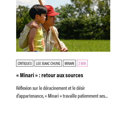
CRITIQUES
LEE ISAAC CHUNG
MINARI
2 MIN
« Minari » : retour aux sources
Réflexion sur le déracinement et le désir
d’appartenance, « Minari » travaille patiemment ses
personnages pour mieux défricher des réponses.