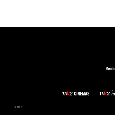
Mentio
© MK2