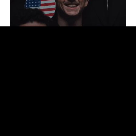
CINÉMA
ACTUS
NEWS
JOSH SAFDIE
MARTY SUPREME
TIMOTHÉE CHALAMET
2 MIN
« Marty Supreme » de Josh Safdie : une
première bande-annonce est sortie
Dans la peau d’un joueur de ping-pong, Timothée Chalamet
affiche clairement son ambition dans ce premier extrait d’un des
films qu’on attend le plus pour 2026.
Voir plus